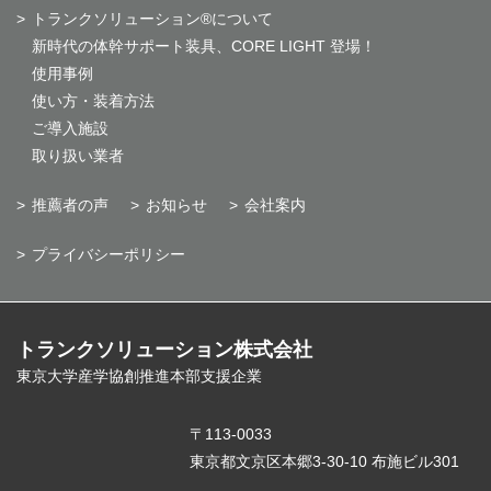
トランクソリューション®について
新時代の体幹サポート装具、CORE LIGHT 登場！
使用事例
使い方・装着方法
ご導入施設
取り扱い業者
推薦者の声
お知らせ
会社案内
プライバシーポリシー
トランクソリューション株式会社
東京大学産学協創推進本部支援企業
〒113-0033
東京都文京区本郷3-30-10 布施ビル301