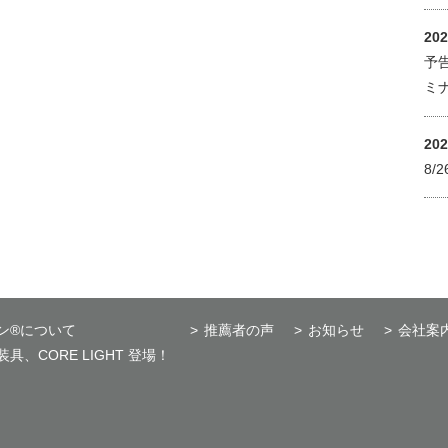
20
予告
ミ
20
8/
ン®について
推薦者の声
お知らせ
会社案
、CORE LIGHT 登場！